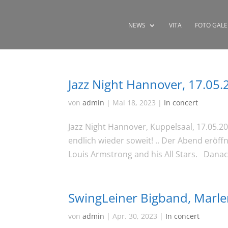
NEWS
VITA
FOTO GALE
Jazz Night Hannover, 17.05.
von
admin
|
Mai 18, 2023
|
In concert
Jazz Night Hannover, Kuppelsaal, 17.05.20
endlich wieder soweit! .. Der Abend erö
Louis Armstrong and his All Stars. Danach
SwingLeiner Bigband, Marle
von
admin
|
Apr. 30, 2023
|
In concert