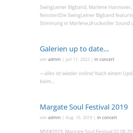
SwingLeiner Bigband, Marlene Hannover, 
feinsten!Die SwingLeiner Bigband featur
Stimmung in Marlene,druckvoller Sound u
Galerien up to date…
von
admin
|
Juli 11, 2022
|
In concert
—alles ist wieder online! Nach einem Upda
beim...
Margate Soul Festival 2019
von
admin
|
Aug. 15, 2019
|
In concert
MSF#2019, Margate Soul Festival 02.08.20