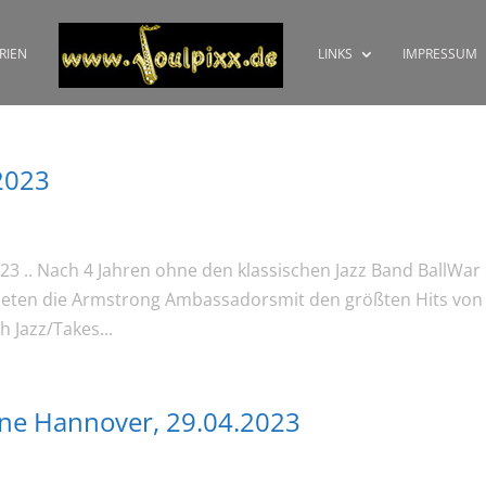
RIEN
LINKS
IMPRESSUM
2023
23 .. Nach 4 Jahren ohne den klassischen Jazz Band BallWar
ffneten die Armstrong Ambassadorsmit den größten Hits von
 Jazz/Takes...
ne Hannover, 29.04.2023