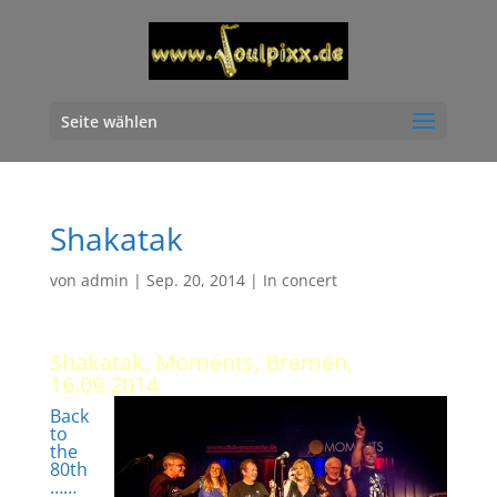
Seite wählen
Shakatak
von
admin
|
Sep. 20, 2014
|
In concert
Shakatak, Moments, Bremen,
16.09.2014
Back
to
the
80th
……