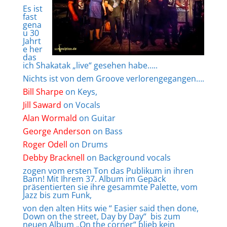
Es ist
fast
gena
u 30
Jahrt
e her
das
ich Shakatak „live“ gesehen habe…..
Nichts ist von dem Groove verlorengegangen….
Bill Sharpe
on Keys,
Jill Saward
on Vocals
Alan Wormald
on Guitar
George Anderson
on Bass
Roger Odell
on Drums
Debby Bracknell
on Background vocals
zogen vom ersten Ton das Publikum in ihren
Bann! Mit Ihrem 37. Album im Gepäck
präsentierten sie ihre gesammte Palette, vom
Jazz bis zum Funk,
von den alten Hits wie “ Easier said then done,
Down on the street, Day by Day“ bis zum
neuen Album „On the corner“ blieb kein