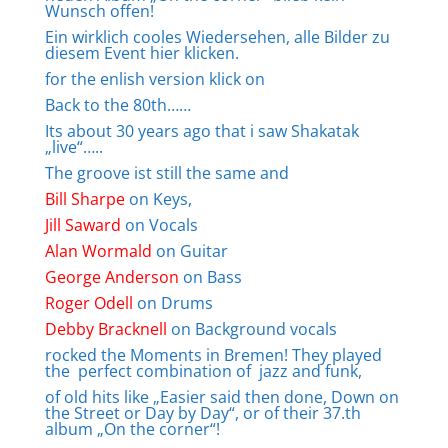
Wunsch offen!
Ein wirklich cooles Wiedersehen, alle Bilder zu
diesem Event
hier klicken.
for the enlish version klick on
Back to the 80th……
Its about 30 years ago that i saw Shakatak
„live“…..
The groove ist still the same and
Bill Sharpe
on Keys,
Jill Saward
on Vocals
Alan Wormald
on Guitar
George Anderson
on Bass
Roger Odell
on Drums
Debby Bracknell
on Background vocals
rocked the Moments in Bremen! They played
the perfect combination of jazz and funk,
of old hits like „Easier said then done, Down on
the Street or Day by Day“, or of their 37.th
album „On the corner“!